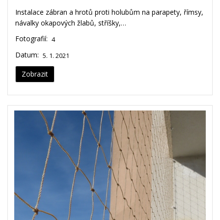
Instalace zábran a hrotů proti holubům na parapety, římsy,
návalky okapových žlabů, stříšky,…
Fotografií:
4
Datum:
5. 1. 2021
Zobrazit