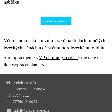
nabídku.
Zadat poptávku
Věnujeme se také kurzům lezení na skalách, umělých
lezeckých stěnách a dětskému horolezeckému oddílu.
Spolupracujeme s
VP climbing servis
Jsme také na:
lide.cz/pracenalane.cz
Rudolf Dvořák
K remízku 8 Praha 4
87614022
IČ
CZ7601210023
DIČ
rudolf@pracenalane.cz