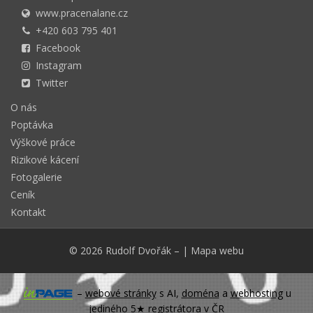
www.pracenalane.cz
+420 603 795 401
Facebook
Instagram
Twitter
O nás
Poptávka
Výškové práce
Rizikové kácení
Fotogalerie
Ceník
Kontakt
© 2026
Rudolf Dvořák
–
|
Mapa webu
–
webové stránky
s AI,
doména
a
webhosting
u
jediného 5★ registrátora v ČR